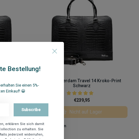
te Bestellung!
roko-Print
Su.B Amsterdam Travel 14 Kroko-Print
erhalten Sie einen 5%-
Schwarz
ten Einkauf! 😀
€239,95
Subscribe
ufügen
Nicht auf Lager
n, erklären Sie sich damit
Vergleichen
ollection zu erhalten. Sie
ils jederzeit widerrufen,