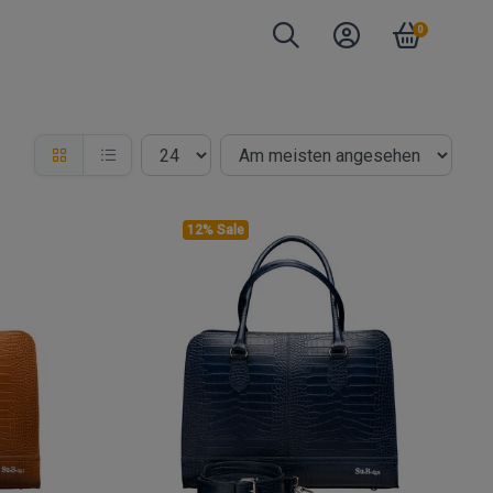
0
12% Sale