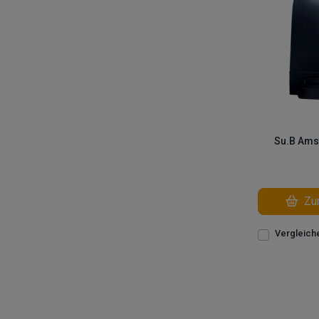
Su.B Ams
Zum
Vergleich