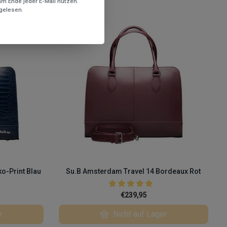
m Ende jeder E-Mail nutzen.
gelesen.
o-Print Blau
Su.B Amsterdam Travel 14 Bordeaux Rot
€239,95
r
Nicht auf Lager