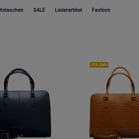
itstaschen
SALE
Lederartikel
Fashion
21% Sale