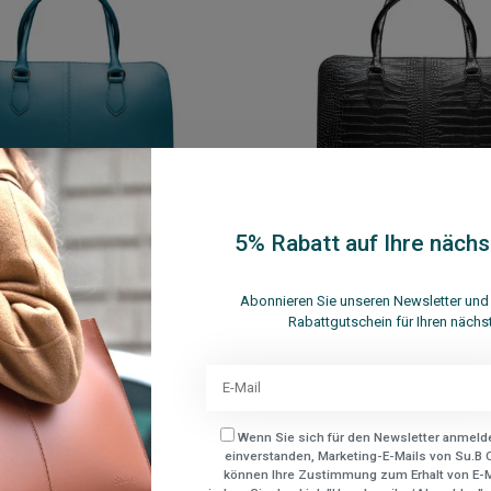
5% Rabatt auf Ihre nächs
msterdam Travel 15 Türkis
Su.B Amsterdam Travel 15 K
Abonnieren Sie unseren Newsletter und 
Schwarz
Rabattgutschein für Ihren nächs
€249,95
€212,95
€249,95
Nicht auf Lager
Zum Warenkorb hinz
Wenn Sie sich für den Newsletter anmelde
en
Vergleichen
einverstanden, Marketing-E-Mails von Su.B C
können Ihre Zustimmung zum Erhalt von E-Ma