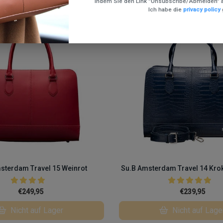
indem Sie den Link "Unsubscribe/Abmelden" a
Ich habe die
privacy policy
sterdam Travel 15 Weinrot
Su.B Amsterdam Travel 14 Krok
€249,95
€239,95
Nicht auf Lager
Nicht auf Lage