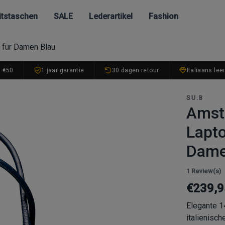
itstaschen
SALE
Lederartikel
Fashion
 für Damen Blau
. €50
1 jaar garantie
30 dagen retour
Italiaans lee
SU.B
Amste
Lapto
Dame
1 Review(s)
€239,9
Elegante 
italienisch