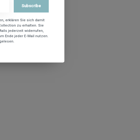
Subscribe
n, erklären Sie sich damit
ollection zu erhalten. Sie
ils jederzeit widerrufen,
m Ende jeder E-Mail nutzen.
gelesen.