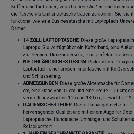
Kofferband für Reisen, verschiedene Außen- und Innentas
die Tasche als Umhängetasche tragen zu können. Sie sieht
funktional wie eine Businesstasche mit Laptopfach. Unsere
Damen.
14 ZOLL LAPTOPTASCHE
: Diese große Laptoptasch
Laptops. Sie verfügt über ein Kofferband, eine Auße
als elegante Umhängetasche, eine perfekte moderne
NIEDERLÄNDISCHES DESIGN
: Praktisches Design u
Laptopfach, einer großen Innentasche mit Reißversch
und Schlüsselring.
ABMESSUNGEN
: Diese große Aktentasche für Dame
cm, eine Höhe von 31 cm und eine Breite = 11 cm; der
verstellbar zwischen 116 und 130 cm; Gewicht = 1.2 
ITALIENISCHES LEDER
: Diese Umhängetasche für Da
hervorragender Qualität und mit einem Auge für Detail
Laptoptasche, Handtasche, Umhänge- und Schultertas
Reisekomfort.
1 JAHR EINGESCHRÄNKTE GARANTIE
: Jedes Su.B-