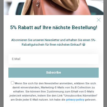
Su.B.dgn Venlo Reisepasshülle Rot & Orange
5% Rabatt auf Ihre nächste Bestellung!
€28,95
Zum Warenkorb hinzufügen
Abonnieren Sie unseren Newsletter und erhalten Sie einen 5%-
Rabattgutschein für Ihren nächsten Einkauf! 😀
Vergleichen
Subscribe
Wenn Sie sich für den Newsletter anmelden, erklären Sie sich
damit einverstanden, Marketing-E-Mails von Su.B Collection zu
erhalten. Sie können Ihre Zustimmung zum Erhalt von E-Mails
jederzeit widerrufen, indem Sie den Link "Unsubscribe/Abmelden"
am Ende jeder E-Mail nutzen. Ich habe die
privacy policy
gelesen.