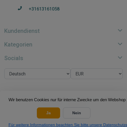
+31613161058
Kundendienst
Kategorien
Socials
© Copyright 2026 Su.B Collection - Theme by
Frontlabel
-
Wir benutzen Cookies nur für interne Zwecke um den Webshop z
Powered by
Lightspeed
Ja
Nein
Für weitere Informationen beachten Sie bitte unsere Datenschutze