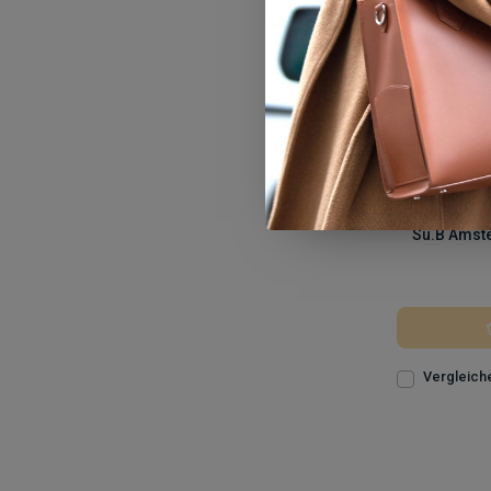
Su.B Amste
Vergleich