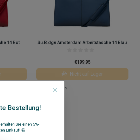
he 14 Rot
Su.B.dgn Amsterdam Arbeitstasche 14 Blau
€199,95
r
Nicht auf Lager
Vergleichen
te Bestellung!
erhalten Sie einen 5%-
ten Einkauf! 😀