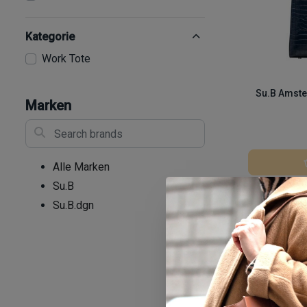
Kategorie
Work Tote
Su.B Amste
Marken
Search brands
Alle Marken
Su.B
Vergleich
Su.B.dgn