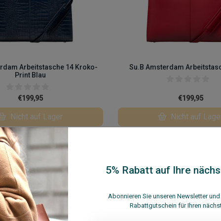
rdam Arbeitstasche 14 Kroko-
Su.B Amsterdam Arbeitstasc
Print Blau
€199,95
€199,95
Nicht auf Lager
Nicht auf Lage
en
Vergleichen
5% Rabatt auf Ihre nächs
Abonnieren Sie unseren Newsletter und 
Rabattgutschein für Ihren nächs