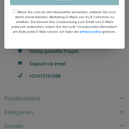
St. Teunismolenweg 48
Wenn Sie sich für den Newsletter anmelden, erklären Sie sich
6534 AG Nijmegen
damit einverstanden, Marketing-E-Mails von Su.B Collection zu
+31613161058
erhalten. Sie können Ihre Zustimmung zum Erhalt von E-Mails
jederzeit widerrufen, indem Sie den Link "Unsubscribe/Abmelden"
Register NR: 70815089
am Ende jeder E-Mail nutzen. Ich habe die
privacy policy
gelesen.
USt-IdNr.: NL002248018B74
Häufig gestellte Fragen
Support via email
+31613161058
Kundendienst
Kategorien
Socials