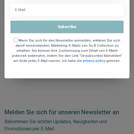
1
Subscribe
Wenn Sie sich für den Newsletter anmelden, erklären Sie sich
Open filters
damit einverstanden, Marketing-E-Mails von Su.B Collection zu
erhalten. Sie können Ihre Zustimmung zum Erhalt von E-Mails
jederzeit widerrufen, indem Sie den Link "Unsubscribe/Abmelden"
am Ende jeder E-Mail nutzen. Ich habe die
privacy policy
gelesen.
Melden Sie sich für unseren Newsletter an
Bekommen Sie letzten Updates, Neuigkeiten und
Promotionen per E-Mail