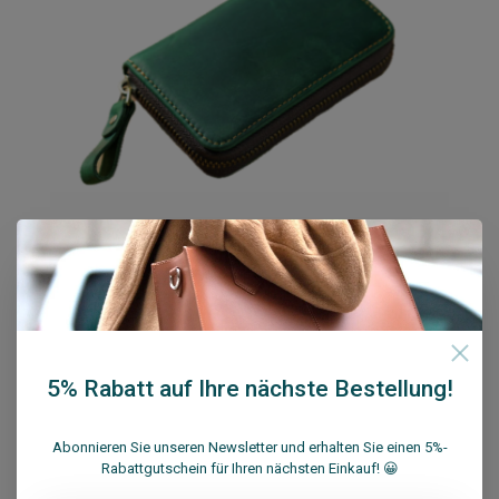
Su.B.dgn Schlüsseletui M0824 Grün
5% Rabatt auf Ihre nächste Bestellung!
€24,95
Zum Warenkorb hinzufügen
Abonnieren Sie unseren Newsletter und erhalten Sie einen 5%-
Rabattgutschein für Ihren nächsten Einkauf! 😀
Vergleichen