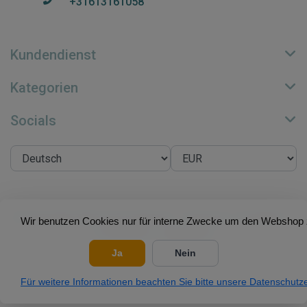
+31613161058
Kundendienst
Kategorien
Socials
© Copyright 2026 Su.B Collection - Theme by
Frontlabel
-
Wir benutzen Cookies nur für interne Zwecke um den Webshop z
Powered by
Lightspeed
Ja
Nein
Für weitere Informationen beachten Sie bitte unsere Datenschutze