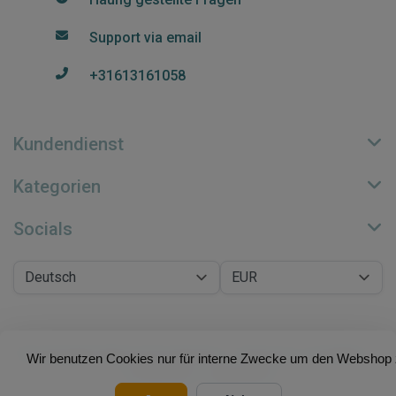
Support via email
+31613161058
Kundendienst
Kategorien
Socials
© Copyright 2026 Su.B Collection - Theme by
Frontlabel
-
Wir benutzen Cookies nur für interne Zwecke um den Webshop z
Powered by
Lightspeed