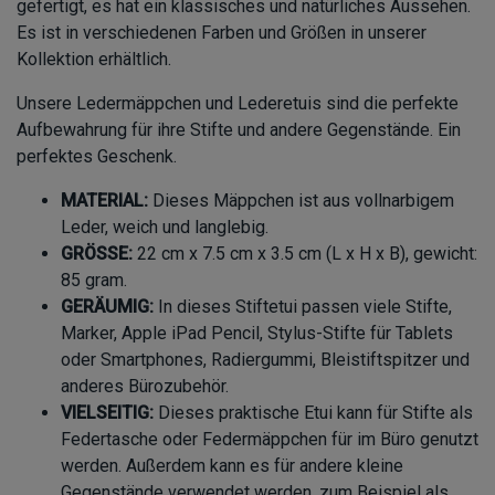
gefertigt, es hat ein klassisches und natürliches Aussehen.
Es ist in verschiedenen Farben und Größen in unserer
Kollektion erhältlich.
Unsere Ledermäppchen und Lederetuis sind die perfekte
Aufbewahrung für ihre Stifte und andere Gegenstände. Ein
perfektes Geschenk.
MATERIAL:
Dieses Mäppchen ist aus vollnarbigem
Leder, weich und langlebig.
GRÖSSE:
22 cm x 7.5 cm x 3.5 cm (L x H x B), gewicht:
85 gram.
GERÄUMIG:
In dieses Stiftetui passen viele Stifte,
Marker, Apple iPad Pencil, Stylus-Stifte für Tablets
oder Smartphones, Radiergummi, Bleistiftspitzer und
anderes Bürozubehör.
VIELSEITIG:
Dieses praktische Etui kann für Stifte als
Federtasche oder Federmäppchen für im Büro genutzt
werden. Außerdem kann es für andere kleine
Gegenstände verwendet werden, zum Beispiel als