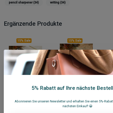
pencil sharpener
(34)
writing
(34)
Ergänzende Produkte
15% Sale
15% Sale
Su.B Federmäppchen
Su.B Federmäppchen
5% Rabatt auf Ihre nächste Bestel
M2201 Schwarz
M2201 Braun
€22,95
€22,95
€26,95
€26,95
Abonnieren Sie unseren Newsletter und erhalten Sie einen 5%-Rabatt
nächsten Einkauf! 😀
Vergleichen
Vergleichen