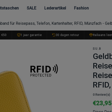
itstaschen
SALE
Lederartikel
Fashion
band für Reisepass, Telefon, Kartenhalter, RFID, Münzfach - Gel
. €50
1 jaar garantie
30 dagen retour
Italiaans lee
SU.B
Geldb
Reise
Reise
RFID,
0 Review(s)
€23,95
Diese Desi