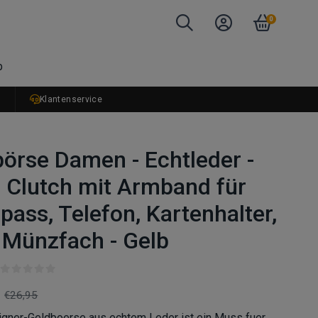
0
b
r
Klantenservice
örse Damen - Echtleder -
 Clutch mit Armband für
pass, Telefon, Kartenhalter,
 Münzfach - Gelb
€26,95
gner-Geldboerse aus echtem Leder ist ein Muss fuer