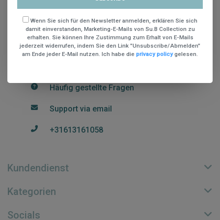
St. Teunismolenweg 48
Wenn Sie sich für den Newsletter anmelden, erklären Sie sich
6534 AG Nijmegen
damit einverstanden, Marketing-E-Mails von Su.B Collection zu
+31613161058
erhalten. Sie können Ihre Zustimmung zum Erhalt von E-Mails
jederzeit widerrufen, indem Sie den Link "Unsubscribe/Abmelden"
Register NR: 70815089
am Ende jeder E-Mail nutzen. Ich habe die
privacy policy
gelesen.
USt-IdNr.: NL002248018B74
Häufig gestellte Fragen
Support via email
+31613161058
Kundendienst
Kategorien
Socials