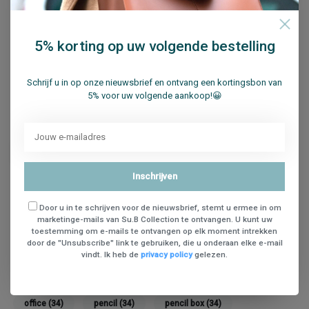
5% korting op uw volgende bestelling
Reviews (0)
Schrijf u in op onze nieuwsbrief en ontvang een kortingsbon van
5% voor uw volgende aankoop!😀
0
sterren op basis van
0
beoordelingen
Je beoordeling toevoegen
Inschrijven
Door u in te schrijven voor de nieuwsbrief, stemt u ermee in om
marketinge-mails van Su.B Collection te ontvangen. U kunt uw
toestemming om e-mails te ontvangen op elk moment intrekken
door de "Unsubscribe" link te gebruiken, die u onderaan elke e-mail
vindt. Ik heb de
privacy policy
gelezen.
Tags
office
(34)
pencil
(34)
pencil box
(34)