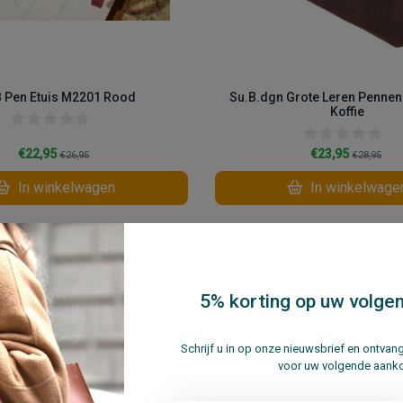
B Pen Etuis M2201 Rood
Su.B.dgn Grote Leren Penne
Koffie
€22,95
€23,95
€26,95
€28,95
In winkelwagen
In winkelwage
Vergelijk
5% korting op uw volgen
Sale
Schrijf u in op onze nieuwsbrief en ontva
voor uw volgende aank