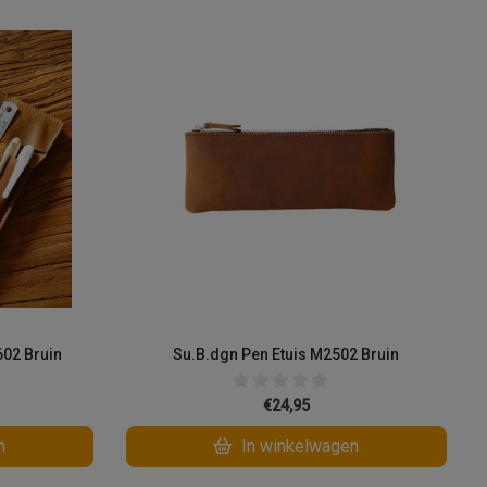
602 Bruin
Su.B.dgn Pen Etuis M2502 Bruin
€24,95
n
In winkelwagen