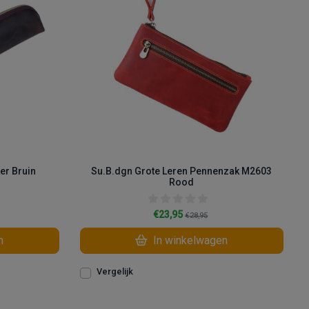
er Bruin
Su.B.dgn Grote Leren Pennenzak M2603
Rood
€23,95
€28,95
n
In winkelwagen
Vergelijk