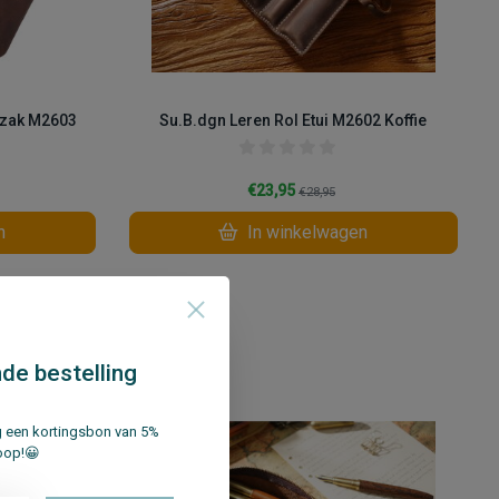
nzak M2603
Su.B.dgn Leren Rol Etui M2602 Koffie
€23,95
€28,95
n
In winkelwagen
Vergelijk
de bestelling
ng een kortingsbon van 5%
oop!😀