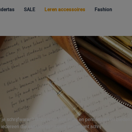
dertas
SALE
Leren accessoires
Fashion
r je schrijfwaren? Onze leren pen etuis en pennenzakken bieden
f iedereen die van georganiseerd en elegant schrij