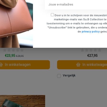
Door u in te schrijven voor de nieuwsbr
marketinge-mails van Su.B Collection te
toestemming om e-mails te ontvangen op elk
"Unsubscribe" link te gebruiken, die u onderaa
de
privacy policy
gele
 Leren Rol Etui M2602 Zwart
Su.B.dgn Pen Etuis M260
€23,95
€27,95
€28,95
In winkelwagen
In winkelwage
Vergelijk