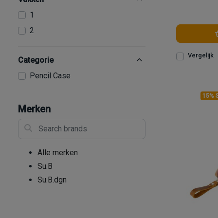
1
2
Vergelijk
Categorie
Pencil Case
15% 
Merken
Search brands
Alle merken
Su.B
Su.B.dgn