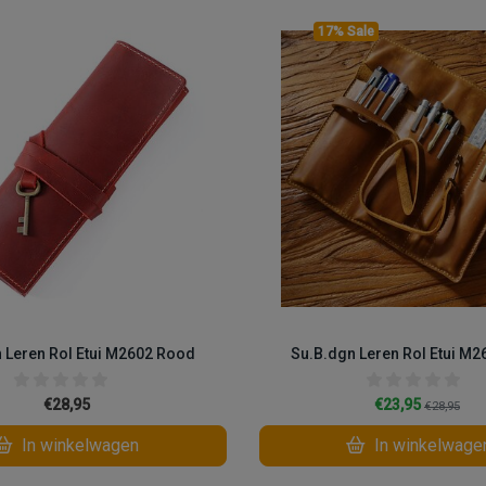
17% Sale
 Leren Rol Etui M2602 Rood
Su.B.dgn Leren Rol Etui M2
€28,95
€23,95
€28,95
In winkelwagen
In winkelwage