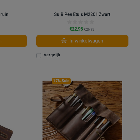
Bruin
Su.B Pen Etuis M2201 Zwart
€22,95
€26,95
n
In winkelwagen
Vergelijk
17% Sale