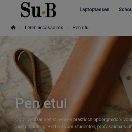
Laptoptassen
Schou
Leren accessoires
Pen etui
Pen etui
Op zoek naar een stijlvol en praktisch opbergmiddel voo
luxe uitstraling. Perfect voor studenten, professionals o