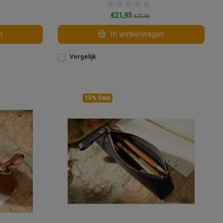
€21,95
€25,95
n
In winkelwagen
Vergelijk
15% Sale