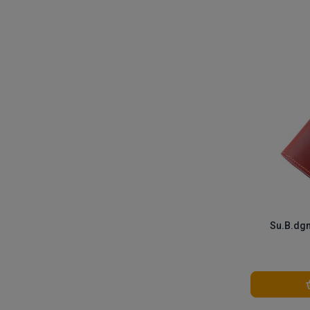
Su.B.dgn