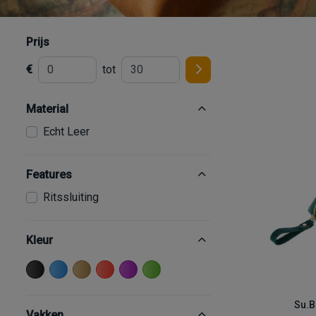
Prijs
€
tot
Material
Echt Leer
Features
Ritssluiting
Kleur
Su.B
Vakken