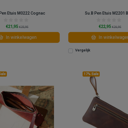
 Pen Etuis M0222 Cognac
Su.B Pen Etuis M2201 
€21,95
€22,95
€25,95
€26,95
In winkelwagen
In winkelwage
Vergelijk
Sale
17% Sale