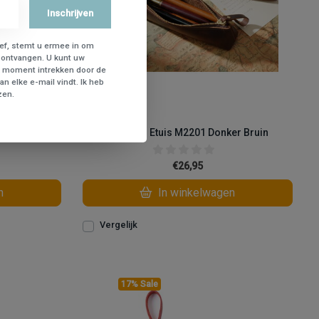
Inschrijven
ief, stemt u ermee in om
 ontvangen. U kunt uw
 moment intrekken door de
n elke e-mail vindt. Ik heb
zen.
1 Rood
Su.B Pen Etuis M2201 Donker Bruin
€26,95
n
In winkelwagen
Vergelijk
17% Sale