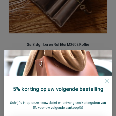
Su.B.dgn Leren Rol Etui M2602 Koffie
€23,95
€28,95
In winkelwagen
Vergelijk
5% korting op uw volgende bestelling
17% Sale
Schrijf u in op onze nieuwsbrief en ontvang een kortingsbon van
5% voor uw volgende aankoop!😀