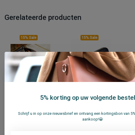
Gerelateerde producten
15% Sale
15% Sale
Su.B Pen Etuis M2201
Su.B Pen Etuis M0222
Zwart
Zwart
5% korting op uw volgende bestel
€22,95
€21,95
€26,95
€25,95
Schrijf u in op onze nieuwsbrief en ontvang een kortingsbon van 5
Vergelijk
Vergelijk
aankoop!😀