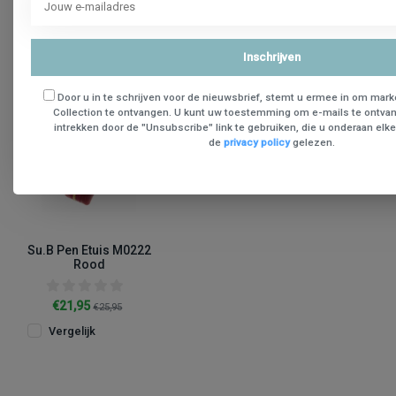
Recente producten
Inschrijven
Door u in te schrijven voor de nieuwsbrief, stemt u ermee in om mark
15% Sale
Collection te ontvangen. U kunt uw toestemming om e-mails te ontv
intrekken door de "Unsubscribe" link te gebruiken, die u onderaan elke 
de
privacy policy
gelezen.
Su.B Pen Etuis M0222
Rood
€21,95
€25,95
Vergelijk