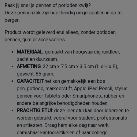
Raak jij snel je pennen of potloden kwijt?
Deze pennenzak zijn heel handig om je spullen in op te
bergen.
Product wordt geleverd etui alleen, zonder potloden,
pennen, gum or accessories.
MATERIAAL
: gemaakt van hoogwaardig rundleer,
zacht en duurzaam.
AFMETING
: 22 cm x 7.5 cm x 3.5 cm (L x H x B),
gewicht: 85 gram.
CAPACITEIT
:het kan gemakkelijk een bos
pen, potlood, markeerstift, Apple iPad Pencil, stylus
pennen voor Tablets oder Smartphones,, rubber en
andere belangrijke benodigdheden houden.
PRACHTIG
ETUI
: deze leer etui kan door iedereen te
worden gebruikt, vooral voor student, professionals
en artiesten. Draag hem elke dag naar werk,
onmisbaar kantoorartikelen of naar college.