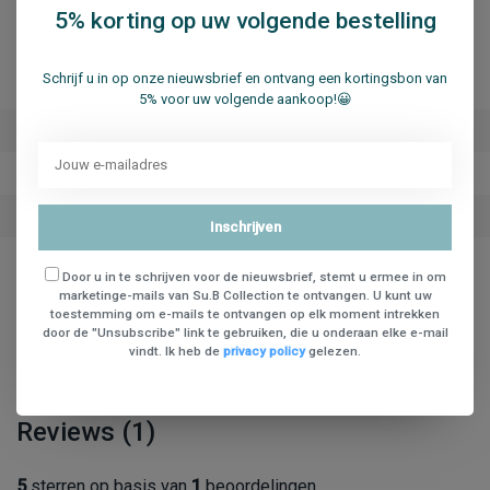
5% korting op uw volgende bestelling
Specificaties
Schrijf u in op onze nieuwsbrief en ontvang een kortingsbon van
5% voor uw volgende aankoop!😀
Merk
Su.B
Artikelnummer
Venlo Passport-Black
Beschikbaarheid
op voorraad
Inschrijven
Door u in te schrijven voor de nieuwsbrief, stemt u ermee in om
marketinge-mails van Su.B Collection te ontvangen. U kunt uw
Delen
toestemming om e-mails te ontvangen op elk moment intrekken
door de "Unsubscribe" link te gebruiken, die u onderaan elke e-mail
vindt. Ik heb de
privacy policy
gelezen.
Reviews (1)
5
sterren op basis van
1
beoordelingen