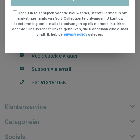
St. Teunismolenweg 48
Door u in te schrijven voor de nieuwsbrief, stemt u ermee in om
6534 AG Nijmegen
marketinge-mails van Su.B Collection te ontvangen. U kunt uw
+31613161058
toestemming om e-mails te ontvangen op elk moment intrekken
door de "Unsubscribe" link te gebruiken, die u onderaan elke e-mail
KVK nummer: 70815089
vindt. Ik heb de
privacy policy
gelezen.
btw-nummer: NL002248018B74
Veelgestelde vragen
Support via email
+31613161058
Klantenservice
Categorieën
Socials