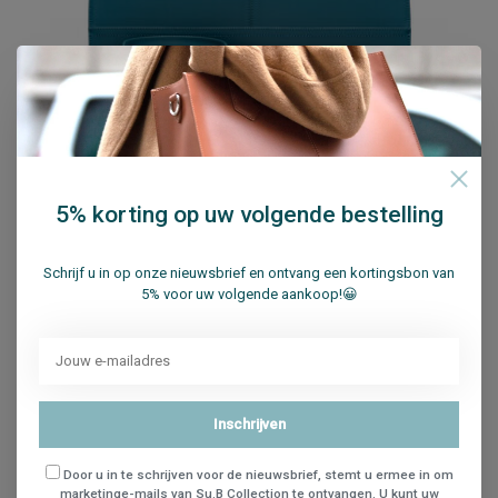
Su.B Amsterdam Travel 15 Turkoois
5% korting op uw volgende bestelling
€249,95
Niet op voorraad
Schrijf u in op onze nieuwsbrief en ontvang een kortingsbon van
5% voor uw volgende aankoop!😀
Vergelijk
15% Sale
Inschrijven
Door u in te schrijven voor de nieuwsbrief, stemt u ermee in om
marketinge-mails van Su.B Collection te ontvangen. U kunt uw