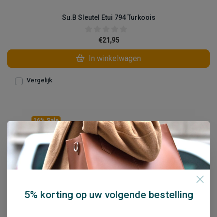
Su.B Sleutel Etui 794 Turkoois
€21,95
In winkelwagen
Vergelijk
16% Sale
5% korting op uw volgende bestelling