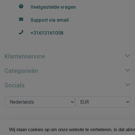
Veelgestelde vragen
Support via email
+31613161058
Klantenservice
Categorieën
Socials
© Copyright 2026 Su.B Collection - Theme by
Frontlabel
-
Wij slaan cookies op om onze website te verbeteren. Is dat akk