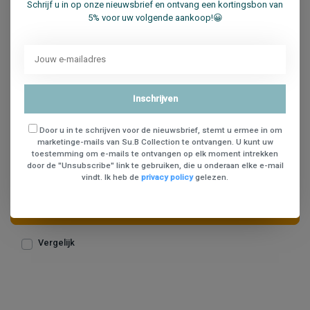
Schrijf u in op onze nieuwsbrief en ontvang een kortingsbon van
5% voor uw volgende aankoop!😀
Inschrijven
Door u in te schrijven voor de nieuwsbrief, stemt u ermee in om
marketinge-mails van Su.B Collection te ontvangen. U kunt uw
Su.B.dgn Leren Sleutel- en Muntetui M2604 Zwart
toestemming om e-mails te ontvangen op elk moment intrekken
door de "Unsubscribe" link te gebruiken, die u onderaan elke e-mail
vindt. Ik heb de
privacy policy
gelezen.
€15,95
€18,95
In winkelwagen
Vergelijk