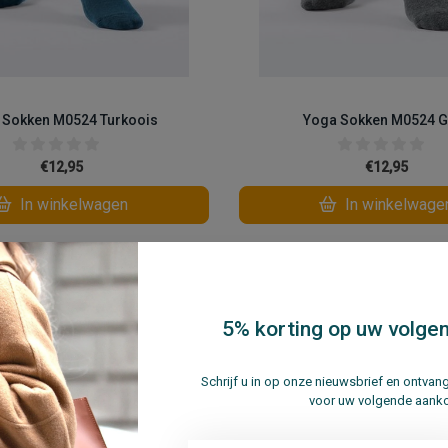
 Sokken M0524 Turkoois
Yoga Sokken M0524 G
€12,95
€12,95
In winkelwagen
In winkelwage
Vergelijk
5% korting op uw volgen
Schrijf u in op onze nieuwsbrief en ontva
voor uw volgende aank