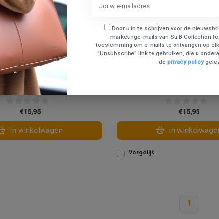
Door u in te schrijven voor de nieuwsbr
marketinge-mails van Su.B Collection te
toestemming om e-mails te ontvangen op elk
"Unsubscribe" link te gebruiken, die u onderaa
de
privacy policy
gele
oga Sokken M0924 Zwart Pink
2 Paar Yoga Sokken M0924 Zwa
€15,95
€15,95
In winkelwagen
In winkelwage
Vergelijk
1