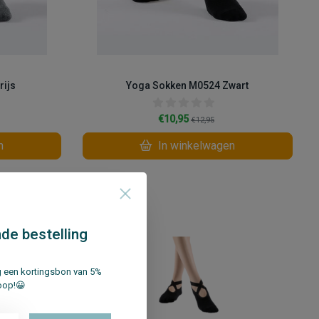
rijs
Yoga Sokken M0524 Zwart
€10,95
€12,95
n
In winkelwagen
Vergelijk
de bestelling
ng een kortingsbon van 5%
oop!😀