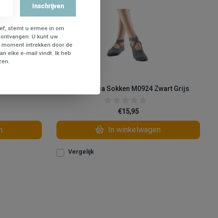
Inschrijven
ief, stemt u ermee in om
 ontvangen. U kunt uw
 moment intrekken door de
n elke e-mail vindt. Ik heb
zen.
rt Turkoois
2 Paar Yoga Sokken M0924 Zwart Grijs
€15,95
n
In winkelwagen
Vergelijk