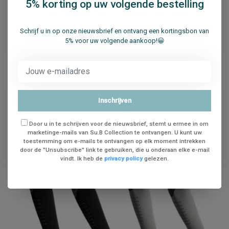
5% korting op uw volgende bestelling
€12,95
€14,95
In winkelwagen
Schrijf u in op onze nieuwsbrief en ontvang een kortingsbon van
5% voor uw volgende aankoop!😀
Vergelijk
13% Sale
Inschrijven
Door u in te schrijven voor de nieuwsbrief, stemt u ermee in om
marketinge-mails van Su.B Collection te ontvangen. U kunt uw
toestemming om e-mails te ontvangen op elk moment intrekken
door de "Unsubscribe" link te gebruiken, die u onderaan elke e-mail
vindt. Ik heb de
privacy policy
gelezen.