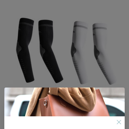
Su.B.dgn 2 Paar Armmouwen M2507 Zwart Wit