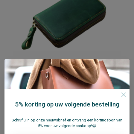
Su.B.dgn Sleuteletui M0824 Groen
5% korting op uw volgende bestelling
€24,95
In winkelwagen
Schrijf u in op onze nieuwsbrief en ontvang een kortingsbon van
5% voor uw volgende aankoop!😀
Vergelijk