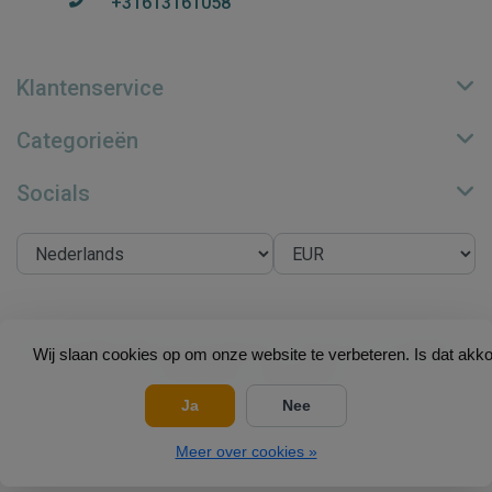
+31613161058
Klantenservice
Categorieën
Socials
© Copyright 2026 Su.B Collection - Theme by
Frontlabel
-
Wij slaan cookies op om onze website te verbeteren. Is dat akk
Powered by
Lightspeed
Ja
Nee
Meer over cookies »