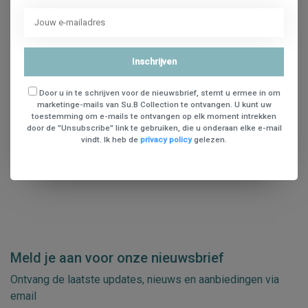
1
Inschrijven
Door u in te schrijven voor de nieuwsbrief, stemt u ermee in om
Open filters
marketinge-mails van Su.B Collection te ontvangen. U kunt uw
toestemming om e-mails te ontvangen op elk moment intrekken
door de "Unsubscribe" link te gebruiken, die u onderaan elke e-mail
vindt. Ik heb de
privacy policy
gelezen.
Meld je aan voor onze nieuwsbrief
Ontvang de laatste updates, nieuws en aanbiedingen via
email