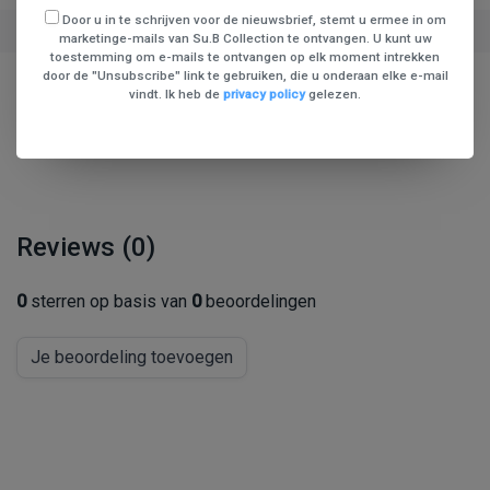
Door u in te schrijven voor de nieuwsbrief, stemt u ermee in om
Beschikbaarheid
op voorraad
marketinge-mails van Su.B Collection te ontvangen. U kunt uw
toestemming om e-mails te ontvangen op elk moment intrekken
door de "Unsubscribe" link te gebruiken, die u onderaan elke e-mail
vindt. Ik heb de
privacy policy
gelezen.
Delen
Reviews (0)
0
sterren op basis van
0
beoordelingen
Je beoordeling toevoegen