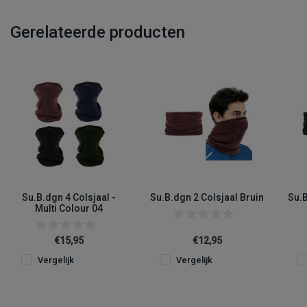
Gerelateerde producten
Su.B.dgn 4 Colsjaal -
Su.B.dgn 2 Colsjaal Bruin
Su.B
Multi Colour 04
€15,95
€12,95
Vergelijk
Vergelijk