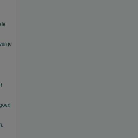
ele
van je
of
 goed
g,