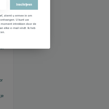
Inschrijven
ief, stemt u ermee in om
 ontvangen. U kunt uw
 moment intrekken door de
dig
n elke e-mail vindt. Ik heb
zen.
ksels,
dat
or
 je