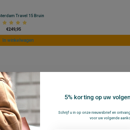
terdam Travel 15 Bruin
€249,95
In winkelwagen
De een wil een zakelijke uitstraling, terwijl de ander vooral comf
5% korting op uw volgen
nden vrij wilt houden.
Schrijf u in op onze nieuwsbrief en ontva
toor of klantbezoeken.
voor uw volgende aank
ming van een echte laptoptas.