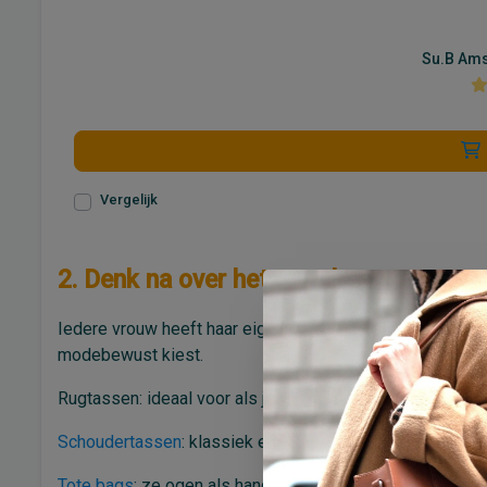
Su.B Ams
Vergelijk
2. Denk na over het type laptoptas
Iedere vrouw heeft haar eigen stijl en manier van reizen. 
modebewust kiest.
Rugtassen: ideaal voor als je veel onderweg bent of je ha
Schoudertassen
: klassiek en zakelijk, perfect voor kan
Tote bags
: ze ogen als handtas, maar bieden de bescher