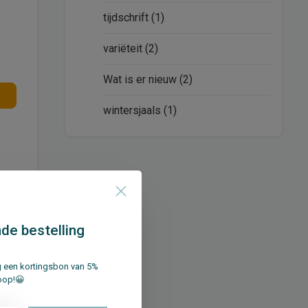
tijdschrift
(1)
variëteit
(2)
Wat is er nieuw
(2)
wintersjaals
(1)
ort en
de bestelling
ng een kortingsbon van 5%
oop!😀