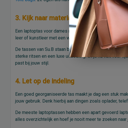
3. Kijk naar materiaal en afwerking
Een laptoptas voor dames moet tegen dagelijks gebruik 
leer of kunstleer met een waterafstotende coating.
De tassen van Su.B staan bekend om hun duurzame materia
sterke ritsen en een luxe uitstraling. Of je nu valt voor t
past bij jouw stijl.
4. Let op de indeling
Een goed georganiseerde tas maakt je dag een stuk makke
jouw gebruik. Denk hierbij aan dingen zoals oplader, tel
De meeste laptoptassen hebben een apart gevoerd lapt
alles overzichtelijk en hoef je nooit meer te zoeken naar 