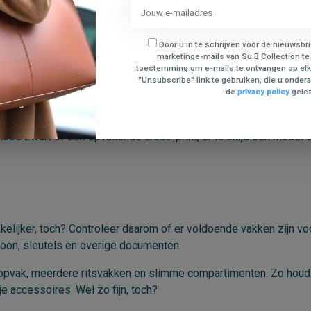
Door u in te schrijven voor de nieuwsbr
marketinge-mails van Su.B Collection te
toestemming om e-mails te ontvangen op elk
kunnen, maar ook lang mooi blijven. Kies daarom voor hoogwaar
"Unsubscribe" link te gebruiken, die u onderaa
de
privacy policy
gele
len, stevige voering en oog voor detail. Denk aan subtiele sti
ijdloos zwart of een opvallende croco-print, er is altijd een model 
lijker, toch? Controleer daarom of er voldoende vakken zijn vo
efoon, sleutels en overige documenten.
opvak, meerdere ritsvakken en slimme compartimenten. Zo houd
je accessoires. Wel zo fijn, toch?