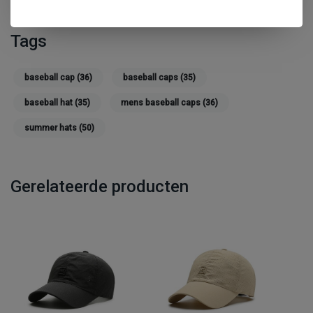
Tags
baseball cap
(36)
baseball caps
(35)
baseball hat
(35)
mens baseball caps
(36)
summer hats
(50)
Gerelateerde producten