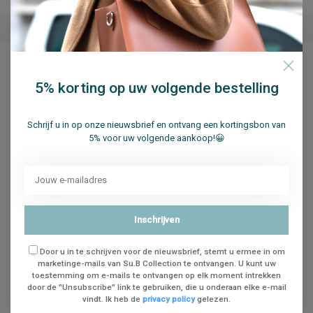
Artikelnummer
Baseball Cap M2505 White
Beschikbaarheid
op voorraad
Delen
5% korting op uw volgende bestelling
Schrijf u in op onze nieuwsbrief en ontvang een kortingsbon van
5% voor uw volgende aankoop!😀
Reviews (0)
0
sterren op basis van
0
beoordelingen
Inschrijven
Je beoordeling toevoegen
Door u in te schrijven voor de nieuwsbrief, stemt u ermee in om
marketinge-mails van Su.B Collection te ontvangen. U kunt uw
toestemming om e-mails te ontvangen op elk moment intrekken
door de "Unsubscribe" link te gebruiken, die u onderaan elke e-mail
vindt. Ik heb de
privacy policy
gelezen.