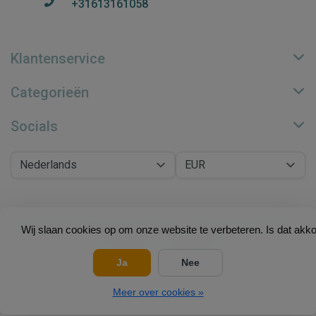
+31613161058
Klantenservice
Categorieën
Socials
© Copyright 2026 Su.B Collection - Theme by
Frontlabel
-
Wij slaan cookies op om onze website te verbeteren. Is dat akk
Powered by
Lightspeed
Ja
Nee
Meer over cookies »