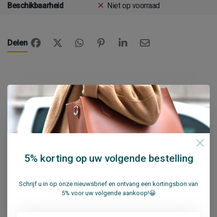
Beschikbaarheid
Niet op voorraad
Delen
Reviews (1)
5
sterren op basis van
1
beoordelingen
Annie
5% korting op uw volgende bestelling
18 Sep 2020
Schrijf u in op onze nieuwsbrief en ontvang een kortingsbon van
Beautiful bag (very 'chic'), good quality, big enough for my
5% voor uw volgende aankoop!😀
macbook and several A4 books. Color is exactly the same
as shown on the website. I love it!