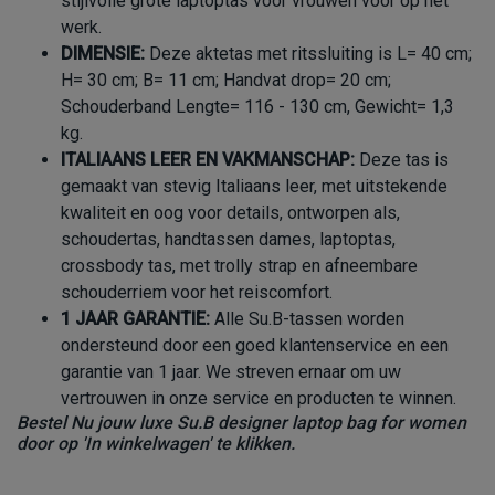
stijlvolle grote laptoptas voor vrouwen voor op het
werk.
DIMENSIE:
Deze aktetas met ritssluiting is L= 40 cm;
H= 30 cm; B= 11 cm; Handvat drop= 20 cm;
Schouderband Lengte= 116 - 130 cm, Gewicht= 1,3
kg.
ITALIAANS LEER EN VAKMANSCHAP:
Deze tas is
gemaakt van stevig Italiaans leer, met uitstekende
kwaliteit en oog voor details, ontworpen als,
schoudertas, handtassen dames, laptoptas,
crossbody tas, met trolly strap en afneembare
schouderriem voor het reiscomfort.
1 JAAR GARANTIE:
Alle Su.B-tassen worden
ondersteund door een goed klantenservice en een
garantie van 1 jaar. We streven ernaar om uw
vertrouwen in onze service en producten te winnen.
Bestel Nu jouw luxe Su.B
designer laptop bag for women
door op 'In winkelwagen' te klikken.