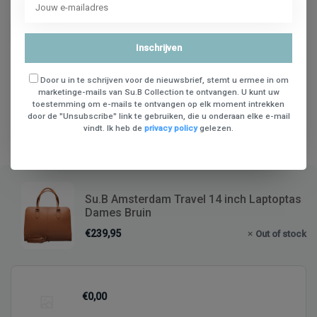
Je beoordeling toevoegen
Inschrijven
Door u in te schrijven voor de nieuwsbrief, stemt u ermee in om
marketinge-mails van Su.B Collection te ontvangen. U kunt uw
toestemming om e-mails te ontvangen op elk moment intrekken
door de "Unsubscribe" link te gebruiken, die u onderaan elke e-mail
vindt. Ik heb de
privacy policy
gelezen.
Bundles
Su.B Amsterdam Travel 14 inch Laptoptas
Dames Bruin
€239,95
Out of stock
€0,00