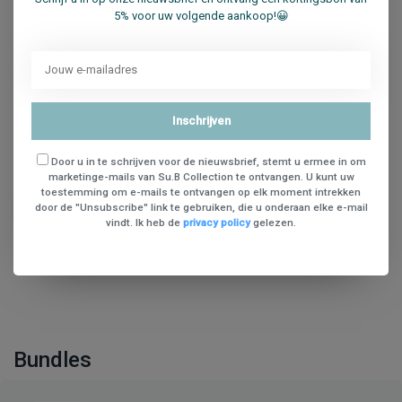
5% voor uw volgende aankoop!😀
Rashad Madi
13 Aug 2021
I bought this bag for my wife's birthday, she really loves it,
Inschrijven
The bag looks elegant and the leather material is very
smooth.
Door u in te schrijven voor de nieuwsbrief, stemt u ermee in om
marketinge-mails van Su.B Collection te ontvangen. U kunt uw
toestemming om e-mails te ontvangen op elk moment intrekken
Je beoordeling toevoegen
door de "Unsubscribe" link te gebruiken, die u onderaan elke e-mail
vindt. Ik heb de
privacy policy
gelezen.
Bundles