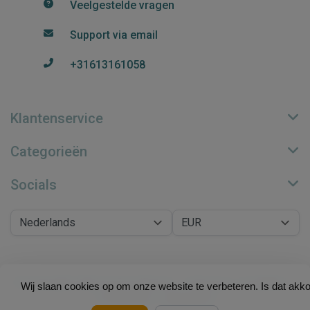
Veelgestelde vragen
Support via email
+31613161058
Klantenservice
Categorieën
Socials
© Copyright 2026 Su.B Collection - Theme by
Frontlabel
-
Wij slaan cookies op om onze website te verbeteren. Is dat akk
Powered by
Lightspeed