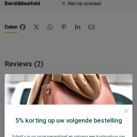
Beschikbaarheid
Niet op voorraad
Delen
Reviews (2)
5
sterren op basis van
2
beoordelingen
Rashad Madi
13 Aug 2021
I bought this bag for my wife's birthday. The bag looks
5% korting op uw volgende bestelling
elegant and the leather surface is smooth when touching.
My wife really loves it.
Schrijf u in op onze nieuwsbrief en ontvang een kortingsbon van