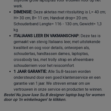
stijlvolle grote laptoptas voor vrouwen voor op het
werk.
DIMENSIE:
Deze aktetas met ritssluiting is L= 40 cm;
H= 30 cm; B= 11 cm; Handvat drop= 20 cm;
Schouderband Lengte= 116 - 130 cm, Gewicht= 1,3
kg.
ITALIAANS LEER EN VAKMANSCHAP:
Deze tas is
gemaakt van stevig Italiaans leer, met uitstekende
kwaliteit en oog voor details, ontworpen als,
schoudertas, handtassen dames, laptoptas,
crossbody tas, met trolly strap en afneembare
schouderriem voor het reiscomfort.
1 JAAR GARANTIE:
Alle Su.B-tassen worden
ondersteund door een goed klantenservice en een
garantie van 1 jaar. We streven ernaar om uw
vertrouwen in onze service en producten te winnen.
Bestel Nu jouw luxe Su.B
designer laptop bag for women
door op 'In winkelwagen' te klikken.