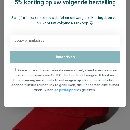
5% korting op uw volgende bestelling
€18,95
In winkelwagen
Schrijf u in op onze nieuwsbrief en ontvang een kortingsbon van
5% voor uw volgende aankoop!😀
Vergelijk
Inschrijven
Door u in te schrijven voor de nieuwsbrief, stemt u ermee in om
marketinge-mails van Su.B Collection te ontvangen. U kunt uw
toestemming om e-mails te ontvangen op elk moment intrekken
door de "Unsubscribe" link te gebruiken, die u onderaan elke e-mail
vindt. Ik heb de
privacy policy
gelezen.